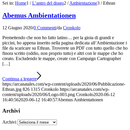
Sei in:
Home
1
/
L’antro del drago
2
/
Ambientazione
3
/
Ethran
Abemus Ambientationen
12 Giugno 2020
/
0 Commenti
/
da
Cronkolo
Premettendo che non ho fatto latino… per la gioia di grandi e
piccini, ho appena inserito nella pagina dedicata all’Ambientazione i
file da scaricare su Ethran. Troverete un PDF con tutto quello che ho
finora scritto (oddio, non proprio tutto) e altri con le mappe che ho
creato. Escludendo le mappe, create con Campaign Cartographer
[…]
Continua a leggere
https://arcanatales.com/wp-content/uploads/2020/06/Pubblicazione-
Ethran.jpg
826
1315
Cronkolo
https://arcanatales.com/wp-
content/uploads/2020/06/Logo-003.png
Cronkolo
2020-06-12
16:40:56
2020-06-12 16:40:57
Abemus Ambientationen
Archivi
Archivi